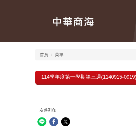
跳
到
主
要
內
容
區
首頁
菜單
114學年度第一學期第三週(1140915-091
友善列印