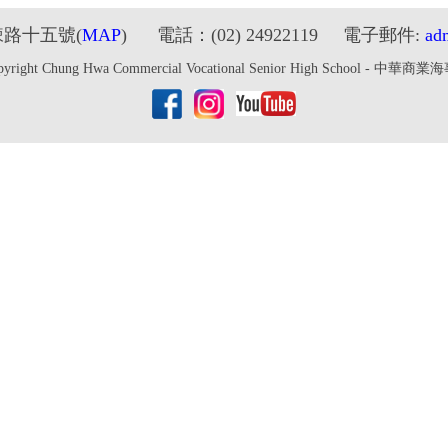
鋉路十五號
(
MAP
) 電話：(02) 24922119 電子郵件:
ad
pyright Chung Hwa Commercial Vocational Senior High School - 