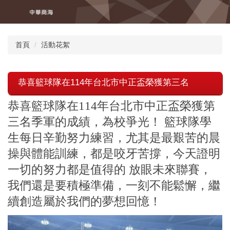
跳
到
主
要
首頁
活動花絮
內
容
區
恭喜籃球隊在114年台北市中正盃榮獲第三名
恭喜籃球隊在114年台北市中正盃榮獲第
三名季軍的成績，為校爭光！ 籃球隊學
生每日辛勤努力練習，尤其是最艱苦的晨
操與體能訓練，都是咬牙苦撐，今天證明
一切的努力都是值得的 放眼未來聯賽，
我們還是要積極準備，一刻不能鬆懈，繼
續創造屬於我們的夢想回憶！