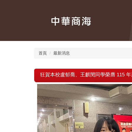
跳
到
主
要
內
容
區
首頁
最新消息
狂賀本校盧郁喬、王麒閔同學榮膺 115 