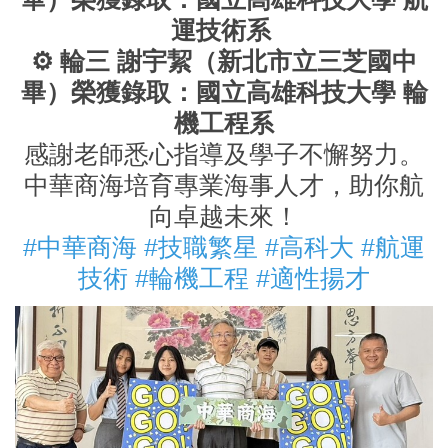
運技術系
⚙️ 輪三 謝宇絜（新北市立三芝國中
畢）榮獲錄取：國立高雄科技大學 輪
機工程系
感謝老師悉心指導及學子不懈努力。
中華商海培育專業海事人才，助你航
向卓越未來！
#中華商海 #技職繁星 #高科大 #航運
技術 #輪機工程 #適性揚才