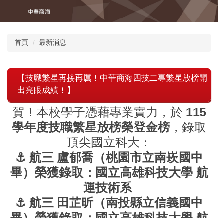
跳
到
主
要
首頁
最新消息
內
容
區
【技職繁星再接再厲！中華商海四技二專繁星放榜開
出亮眼成績！】
賀！本校學子憑藉專業實力，於
115
學年度技職繁星放榜榮登金榜
，錄取
頂尖國立科大：
⚓️ 航三 盧郁喬（桃園市立南崁國中
畢）榮獲錄取：國立高雄科技大學 航
運技術系
⚓️ 航三 田芷昕（南投縣立信義國中
畢）榮獲錄取：國立高雄科技大學 航