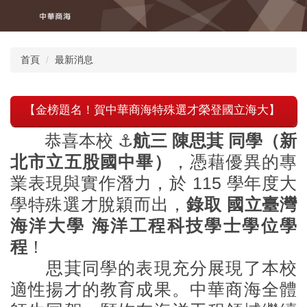
跳
到
主
要
首頁
最新消息
內
容
區
【金榜題名！賀中華商海特殊選才榮登國立海大】
恭喜本校 ⚓️
航三 陳思萁 同學（新
北市立五股國中畢）
，憑藉優異的專
業表現與實作潛力，於 115 學年度大
學特殊選才脫穎而出，
錄取 國立臺灣
海洋大學 海洋工程科技學士學位學
程
！
思萁同學的表現充分展現了本校
適性揚才的教育成果。中華商海全體