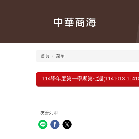
跳
到
主
要
內
容
區
首頁
菜單
114學年度第一學期第七週(1141013-114
友善列印