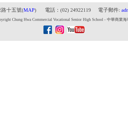
鋉路十五號
(
MAP
) 電話：(02) 24922119 電子郵件:
ad
pyright Chung Hwa Commercial Vocational Senior High School - 