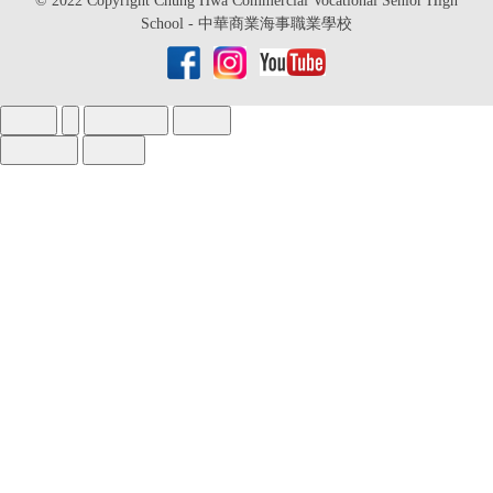
© 2022 Copyright Chung Hwa Commercial Vocational Senior High
School - 中華商業海事職業學校