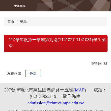
跳
到
主
要
首頁
菜單
內
容
區
114學年度第一學期第九週(1141027-1141031)學生菜
單
瀏覽數:
15
友善列印
分享
2
07台灣新北市萬里區瑪鋉路十五號
(
MAP
) 電話：
(02) 24922119 電子郵件:
admission@chmvs.ntpc.edu.tw