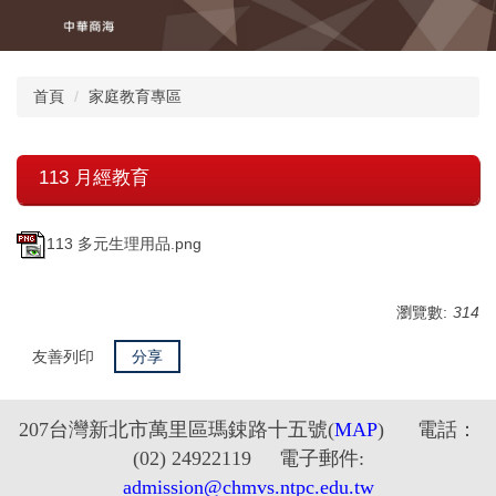
跳
到
主
要
首頁
家庭教育專區
內
容
區
113 月經教育
113 多元生理用品.png
瀏覽數:
314
友善列印
分享
2
07台灣新北市萬里區瑪鋉路十五號
(
MAP
) 電話：
(02) 24922119 電子郵件:
admission@chmvs.ntpc.edu.tw