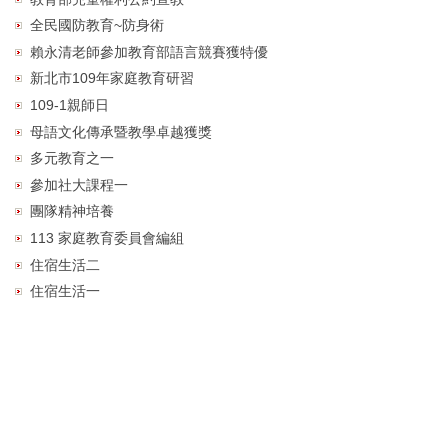
全民國防教育~防身術
賴永清老師參加教育部語言競賽獲特優
新北市109年家庭教育研習
109-1親師日
母語文化傳承暨教學卓越獲獎
多元教育之一
參加社大課程一
團隊精神培養
113 家庭教育委員會編組
住宿生活二
住宿生活一
2
07台灣新北市萬里區瑪鋉路十五號
(
MAP
) 電話：
(02) 24922119 電子郵件:
admission@chmvs.ntpc.edu.tw
© 2022 Copyright Chung Hwa Commercial Vocational Senior High