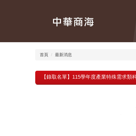
跳
到
主
要
內
容
區
首頁
最新消息
【錄取名單】115學年度產業特殊需求類