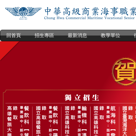
跳
到
主
要
內
回首頁
招生專區
最新消息
教學單位
容
區