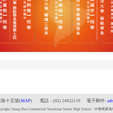
鋉路十五號
(
MAP
) 電話：(02) 24922119 電子郵件:
ad
pyright Chung Hwa Commercial Vocational Senior High School - 