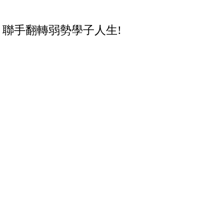
銘
聯手翻轉弱勢學子人生
!