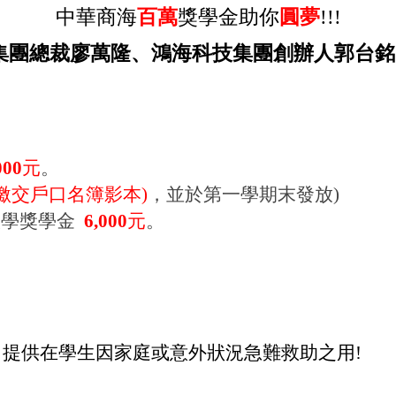
中華商海
百萬
獎學金助你
圓夢
!!!
集團總裁廖萬隆、鴻海科技集團創辦人郭台
000
元
。
需繳交戶口名簿影本)
，並於第一學期末發
放)
入學獎學金
6,000
元
。
，提供在學生因家庭或意外狀況急難救助之用
!