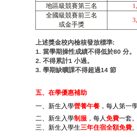
地區級競賽第三名
1
全國級競賽前三名
3
或金手獎
上述獎金校內檢核發放標準:
1. 當學期操性成績不得低於80 分。
2. 不得累計1 小過。
3. 學期缺曠課不得超過14 節
五、在學優惠補助
一、新生入學
營養午餐
，每人第一
二、新生入學
制服
，每人
免費
一套
三、新生入學生
三
年住宿全額免費