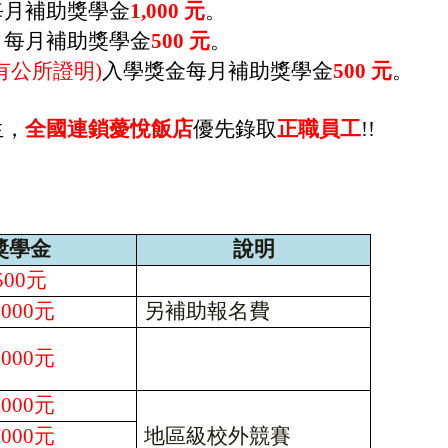
每月補助獎學金
1
,000
元
。
，每月補助獎學金
5
00
元
。
有公所證明)
入學獎金每月補助獎學金
5
00
元
。
生，
全國連鎖
薆悅飯店
優先錄取
正職員工
!!
獎學金
說明
500
元
,000
元
另補助報名費
,000
元
,000
元
,000
元
地區級校外競賽