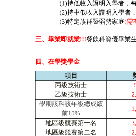
(1)
持低收入證明入學者，
(2)
持中低收入證明入學者
(3)
特定族群暨弱勢家庭
(需
三、畢業即就業
!!!
餐飲科資優畢業
四、在學獎學金
項目
丙級技術士
乙級技術士
2
學期該科該年級總成績
1
前10%
地區級競賽第一名
3
地區級競賽第二名
2