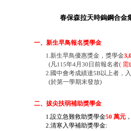
春保森拉天時鎢鋼合金
一、新生早鳥報名獎學金
1.
新生早鳥優惠獎金，獎學金
3,
(凡115年4月30日前報名者
( 
2.國中會考成績達5B以上者，
(
於第一學期末發
放
)
二、拔尖扶弱補助獎學金
1.設立急難救助獎學金
50
萬元
2.清寒入學補助獎學金
: