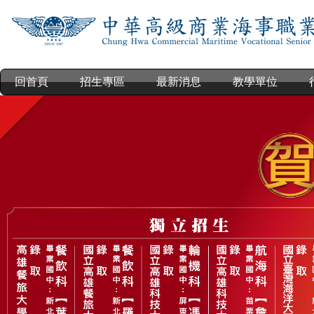
跳
到
主
要
內
回首頁
招生專區
最新消息
教學單位
容
區