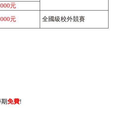
,000
元
,000
元
全國級校外競賽
學期
免費
!
。
。