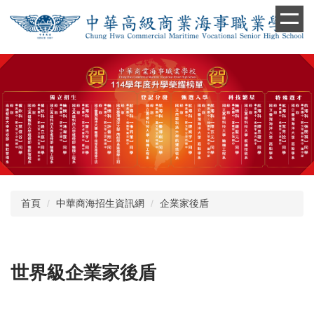
跳
到
主
要
內
容
區
首頁
中華商海招生資訊網
企業家後盾
世界級企業家後盾