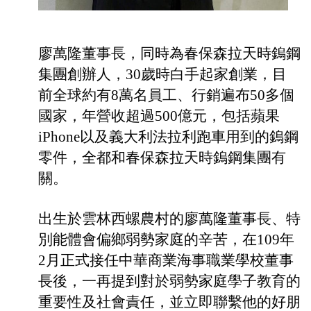
廖萬隆董事長，同時為春保森拉天時鎢鋼
集團創辦人
，
30
歲時白手起家創業，目
前全球約有
8
萬名員工、行銷遍布
50
多個
國家，年營收超過
500
億元，包括蘋果
iPhone
以及義大利法拉利跑車用到的鎢鋼
零件，全都和春保森拉天時鎢鋼集團有
關。
出生於雲林西螺農村的廖萬隆董事長、特
別能體會偏鄉弱勢家庭的辛苦，在
109
年
2
月正式接任中華商業海事職業學校董事
長後，一再提到對於弱勢家庭學子教育的
重要性及社會責任，並立即聯繫他的好朋