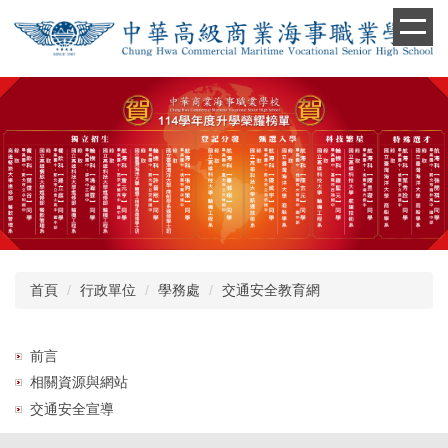
跳
到
主
要
內
容
區
首頁
行政單位
學務處
交通安全教育網
前言
相關資源與網站
交通安全宣導